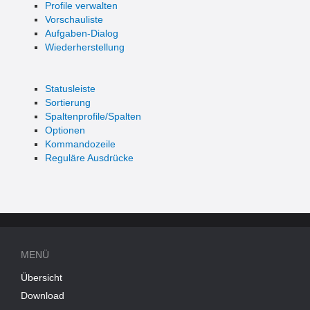
Profile verwalten
Vorschauliste
Aufgaben-Dialog
Wiederherstellung
Statusleiste
Sortierung
Spaltenprofile/Spalten
Optionen
Kommandozeile
Reguläre Ausdrücke
MENÜ
Übersicht
Download