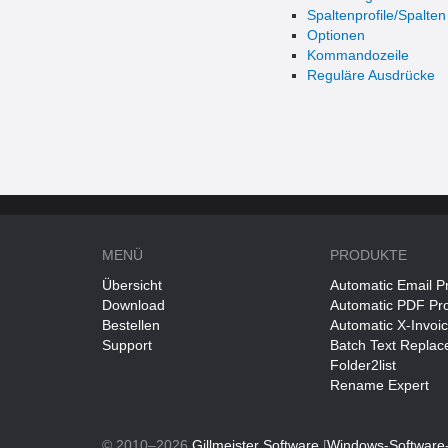
Spaltenprofile/Spalten
Optionen
Kommandozeile
Reguläre Ausdrücke
MENÜ
PRODUKTE
Übersicht
Automatic Email P
Download
Automatic PDF Pr
Bestellen
Automatic X-Invoi
Support
Batch Text Replac
Folder2list
Rename Expert
© 2010–2026
Gillmeister Software
[
Windows-Software