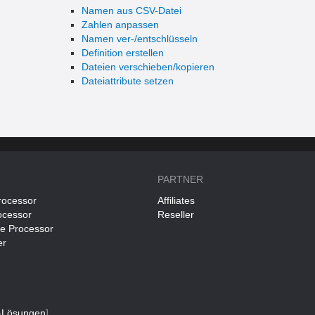
Namen aus CSV-Datei
Zahlen anpassen
Namen ver-/entschlüsseln
Definition erstellen
Dateien verschieben/kopieren
Dateiattribute setzen
PARTNER
rocessor
Affiliates
ocessor
Reseller
ce Processor
er
-Lösungen
]